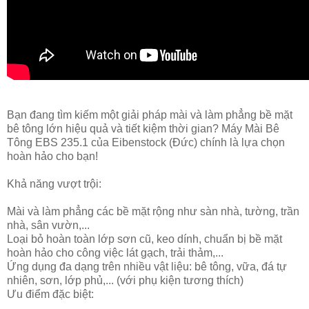
Bạn đang tìm kiếm một giải pháp mài và làm phẳng bề mặt
bê tông lớn hiệu quả và tiết kiệm thời gian? Máy Mài Bê
Tông EBS 235.1 của Eibenstock (Đức) chính là lựa chọn
hoàn hảo cho bạn!
Khả năng vượt trội:
Mài và làm phẳng các bề mặt rộng như sàn nhà, tường, trần
nhà, sân vườn,...
Loại bỏ hoàn toàn lớp sơn cũ, keo dính, chuẩn bị bề mặt
hoàn hảo cho công việc lát gạch, trải thảm,...
Ứng dụng đa dạng trên nhiều vật liệu: bê tông, vữa, đá tự
nhiên, sơn, lớp phủ,... (với phụ kiện tương thích)
Ưu điểm đặc biệt: