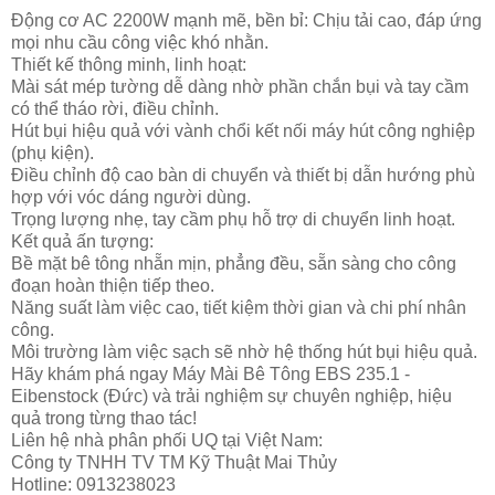
Động cơ AC 2200W mạnh mẽ, bền bỉ: Chịu tải cao, đáp ứng
mọi nhu cầu công việc khó nhằn.
Thiết kế thông minh, linh hoạt:
Mài sát mép tường dễ dàng nhờ phần chắn bụi và tay cầm
có thể tháo rời, điều chỉnh.
Hút bụi hiệu quả với vành chổi kết nối máy hút công nghiệp
(phụ kiện).
Điều chỉnh độ cao bàn di chuyển và thiết bị dẫn hướng phù
hợp với vóc dáng người dùng.
Trọng lượng nhẹ, tay cầm phụ hỗ trợ di chuyển linh hoạt.
Kết quả ấn tượng:
Bề mặt bê tông nhẵn mịn, phẳng đều, sẵn sàng cho công
đoạn hoàn thiện tiếp theo.
Năng suất làm việc cao, tiết kiệm thời gian và chi phí nhân
công.
Môi trường làm việc sạch sẽ nhờ hệ thống hút bụi hiệu quả.
Hãy khám phá ngay Máy Mài Bê Tông EBS 235.1 -
Eibenstock (Đức) và trải nghiệm sự chuyên nghiệp, hiệu
quả trong từng thao tác!
Liên hệ nhà phân phối UQ tại Việt Nam:
Công ty TNHH TV TM Kỹ Thuật Mai Thủy
Hotline: 0913238023